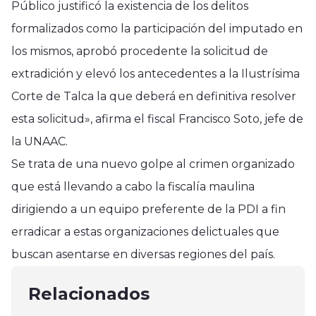
Público justificó la existencia de los delitos
formalizados como la participación del imputado en
los mismos, aprobó procedente la solicitud de
extradición y elevó los antecedentes a la Ilustrísima
Corte de Talca la que deberá en definitiva resolver
esta solicitud», afirma el fiscal Francisco Soto, jefe de
la UNAAC.
Se trata de una nuevo golpe al crimen organizado
que está llevando a cabo la fiscalía maulina
dirigiendo a un equipo preferente de la PDI a fin
Nacional
erradicar a estas organizaciones delictuales que
Analizan riesgo indirecto de
Nacional
Nacional
buscan asentarse en diversas regiones del país.
aranceles estadounidenses en
Gobierno confirma al menos 19
Cuerpo sin vida el sector El Dique
exportación de cerezas
personas muertas y mil viviendas
Relacionados
en Constitución
junio 21, 2025
destruidas en la Región del
febrero 3, 2025