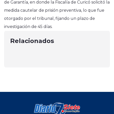
de Garantía, en donde la Fiscalía de Curicó solicitó la
medida cautelar de prisión preventiva, lo que fue
Región del Maule
otorgado por el tribunal, fijando un plazo de
Survia cerró el lunes enlace
Región del Maule
Deportes
investigación de 45 días.
superior Colbún con Ruta 5 Sur por
Buscan fortalecer las estrategias
La U. de Concepción derrotó en la
reparación
de conservación del ruil en el
Relacionados
agonía a Rangers
noviembre 13, 2024
Maule
octubre 5, 2024
abril 26, 2025