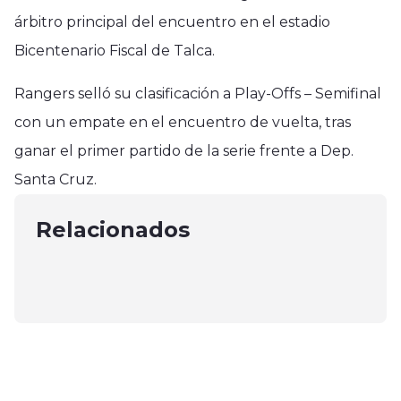
árbitro principal del encuentro en el estadio
Bicentenario Fiscal de Talca.
Rangers selló su clasificación a Play-Offs – Semifinal
con un empate en el encuentro de vuelta, tras
ganar el primer partido de la serie frente a Dep.
Deportes
Deportes
Deportes
Santa Cruz.
Constitución y Cauquenes se unen
Chile pierde en el último minuto
Universidad de Chile venció a Colo
por el box
ante Uruguay en Sudamericano
Relacionados
Colo
mayo 4, 2025
Sub-20
julio 13, 2025
enero 26, 2025