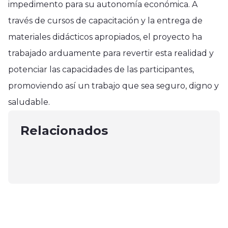
impedimento para su autonomía económica. A
través de cursos de capacitación y la entrega de
materiales didácticos apropiados, el proyecto ha
trabajado arduamente para revertir esta realidad y
potenciar las capacidades de las participantes,
Nacional
promoviendo así un trabajo que sea seguro, digno y
Nacional
Nacional
A los 43 años falleció Claudio
saludable.
PDI investiga muerte de mujer en
Especialistas explican posible
Iturra, figura televisiva y
playa Mariscadero de Pelluhue
relación entre mala higienebucal y
Relacionados
empresario turístico
marzo 3, 2025
Alzheimer
mayo 23, 2024
agosto 28, 2024