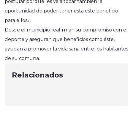
postular porque les va a tocar también la
oportunidad de poder tener esta este beneficio
para ellos»,
Desde el municipio reafirman su compromiso con el
deporte y aseguran que beneficios como éste,
Región del Maule
Región del Maule
ayudan a promover la vida sana entre los habitantes
Lanzan Ruta de Patrullajes para
Región del Maule
Oficina de Diversidad Sexual y de
de su comuna.
prevenir incendios forestales en
Trabajando en soluciones para
Género realizó foro panel «Vidas
Cauquenes
caminos en Papirua y Costa Blanca
Relacionados
en Tránsito» en Curicó
diciembre 30, 2024
en Constitución
octubre 23, 2024
enero 12, 2025