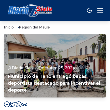
Inicio
Región del Maule
Diario Siete
octubre 25, 2024
08:12
Municipio de Teno entregó becas
deportista destacado para incentivar el
deporte