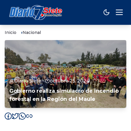
Inicio
Nacional
Diario Siete
octubre 25, 2024
07:59
Gobierno realiza simulacro de incendio
forestal en la Región del Maule