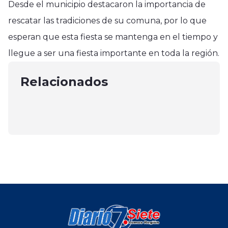
Desde el municipio destacaron la importancia de
rescatar las tradiciones de su comuna, por lo que
esperan que esta fiesta se mantenga en el tiempo y
Región del Maule
Región del Maule
llegue a ser una fiesta importante en toda la región.
Detenidos sujetos queofrecían
Región del Maule
Carabineros detuvo a sujeto por
drogas en costa maulina
Municipalidad de Retiro e INDAP
Relacionados
receptación de vehículo en Parral
enero 24, 2025
impulsan el desarrollo rural
mayo 17, 2025
enero 5, 2025