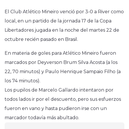
El Club Atlético Mineiro venció por 3-0 a River como
local, en un partido de la jornada 17 de la Copa
Libertadores jugada en la noche del martes 22 de
octubre recién pasado en Brasil.
En materia de goles para Atlético Mineiro fueron
marcados por Deyverson Brum Silva Acosta (a los
22, 70 minutos) y Paulo Henrique Sampaio Filho (a
los 74 minutos).
Los pupilos de Marcelo Gallardo intentaron por
todos lados ir por el descuento, pero sus esfuerzos
fueron en vano y hasta pudieron irse con un
Deportes
Deportes
marcador todavía más abultado.
Colo Colo de local empata con
Deportes
La "U" pierde ante River Plate en
Racings por Copa Libertadores