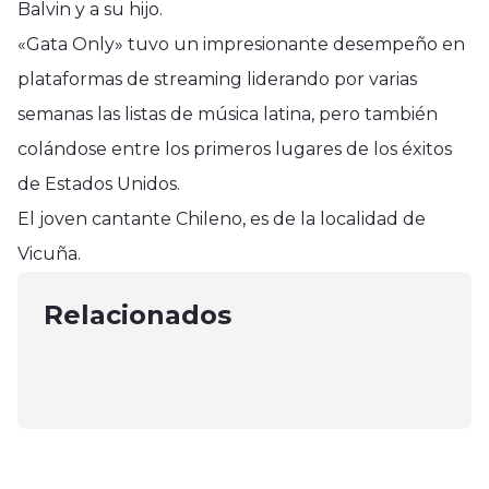
Balvin y a su hijo.
«Gata Only» tuvo un impresionante desempeño en
plataformas de streaming liderando por varias
semanas las listas de música latina, pero también
colándose entre los primeros lugares de los éxitos
de Estados Unidos.
Tendencias
Tendencias
El joven cantante Chileno, es de la localidad de
"Ariana Grande Regresa con un
Tercer Día del Avellano Europeo en
Vicuña.
Homenaje a Madonna en su Nuevo
Tendencias
Chile, un evento clave para la
Sencillo 'yes, and?'"
Diputada Consuelo Veloso exige
Relacionados
industria
enero 13, 2024
indulto para Yesenia Azócar
febrero 13, 2024
abril 24, 2025