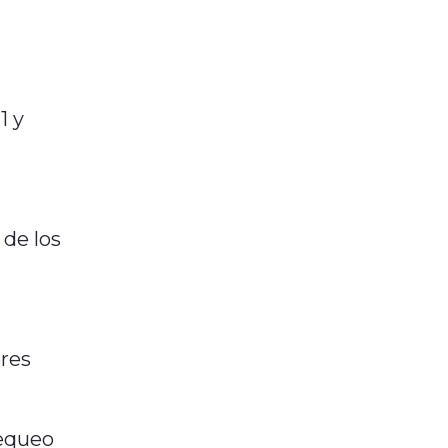
1 y
 de los
eres
hequeo