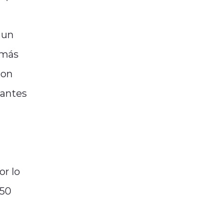
 un
emás
con
 antes
or lo
150