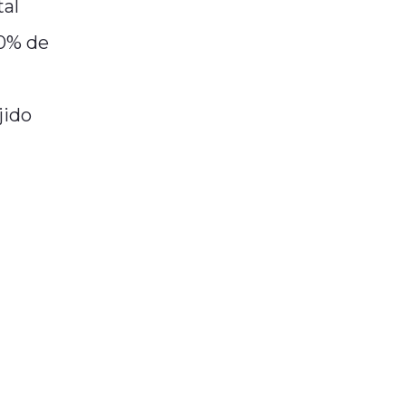
tal
20% de
jido