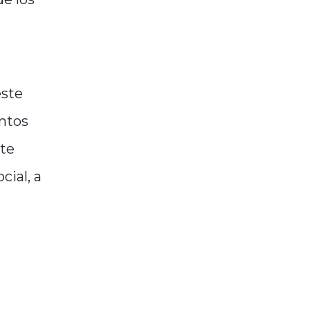
este
intos
nte
cial, a