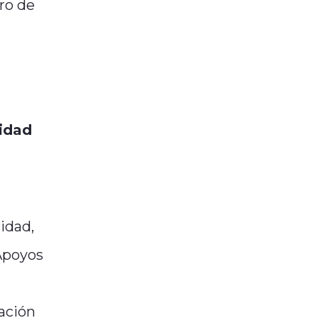
tro de
lidad
idad,
 Apoyos
nación