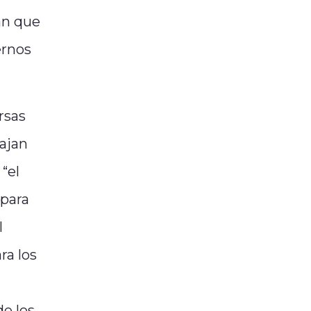
an que
ernos
rsas
bajan
“el
 para
l
ra los
de los