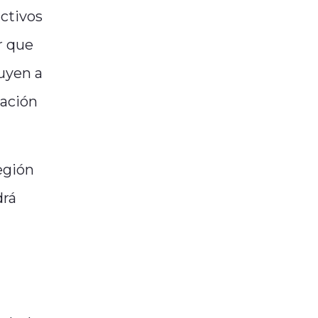
uctivos
r que
uyen a
cación
egión
drá