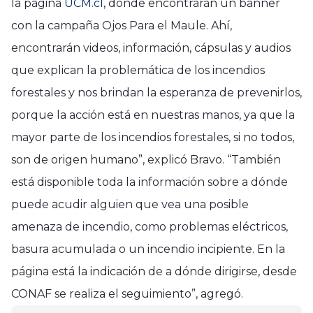
la página
UCM.cl
, donde encontrarán un banner
con la campaña Ojos Para el Maule. Ahí,
encontrarán videos, información, cápsulas y audios
que explican la problemática de los incendios
forestales y nos brindan la esperanza de prevenirlos,
porque la acción está en nuestras manos, ya que la
mayor parte de los incendios forestales, si no todos,
son de origen humano”, explicó Bravo. “También
está disponible toda la información sobre a dónde
puede acudir alguien que vea una posible
amenaza de incendio, como problemas eléctricos,
basura acumulada o un incendio incipiente. En la
Región del Maule
Región del Maule
página está la indicación de a dónde dirigirse, desde
Alumnos y profesores de la
Talca: Más de mil personas
CONAF se realiza el seguimiento”, agregó.
Escuela El Trozo de Cauquenes
Región del Maule
disfrutaron una nueva y exitosa