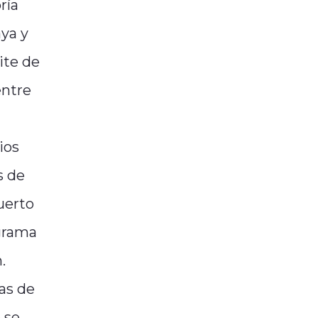
ría
aya y
ite de
entre
ios
s de
uerto
ograma
.
ias de
 se