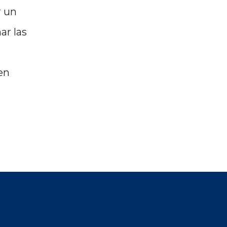
r un
ar las
en