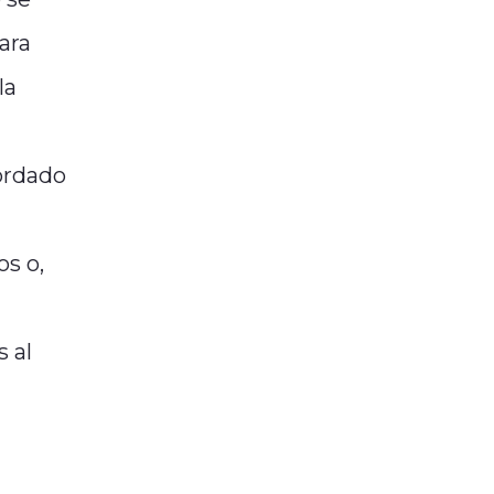
ara
la
ordado
s o,
 al