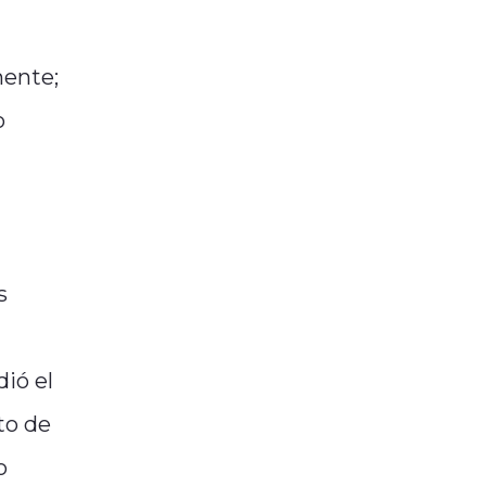
mente;
o
s
dió el
to de
o