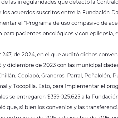
 de las irregularidades que detectó la Contralo
ar los acuerdos suscritos entre la Fundación D
ementar el “Programa de uso compasivo de ace
para pacientes oncológicos y con epilepsia, 
° 247, de 2024, en el que auditó dichos conven
5 y diciembre de 2023 con las municipalidade
hillán, Copiapó, Graneros, Parral, Peñalolén, P
mal y Tocopilla. Esto, para implementar el pr
ales se entregaron $359.025.625 a la Fundación
ló que, si bien los convenios y las transferenc
on entre junio de 2015 y diciembre de 2016, no