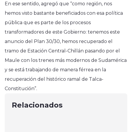
En ese sentido, agregó que “como región, nos
hemos visto bastante beneficiados con esa política
pública que es parte de los procesos
transformadores de este Gobierno: tenemos este
anuncio del Plan 30/30, hemos recuperado el
tramo de Estación Central-Chillán pasando por el
Maule con los trenes más modernos de Sudamérica
y se está trabajando de manera férrea en la
recuperación del histórico ramal de Talca-
Molina
Nacional
Constitución”.
PDI MATERIALIZÓ EXPULSIÓN DE
Molina
Mujer fue acribillada en calle de
EXTRANJERO EN MOLINA
Buena Unión inauguró su primera
Relacionados
Molina
febrero 17, 2026
sede social en Molina
septiembre 26, 2024
junio 16, 2025