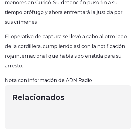
menores en Curicó. Su detención puso fin a su
tiempo prófugo y ahora enfrentará la justicia por
sus crímenes.
El operativo de captura se llevó a cabo al otro lado
de la cordillera, cumpliendo así con la notificación
roja internacional que había sido emitida para su
Nacional
arresto.
Región del Maule
Corfo presenta iniciativa
Internacional
Un hombre falleció al recibir un
Nota con información de ADN Radio
emblemática para fomentar
Estudiantes de Liceo Cauquenino
impacto en la cabeza en
innovación en universidades
obtienen primer lugar en Feria
Relacionados
Cauquenes
octubre 25, 2024
Científica en Paraguay
abril 13, 2025
octubre 5, 2024