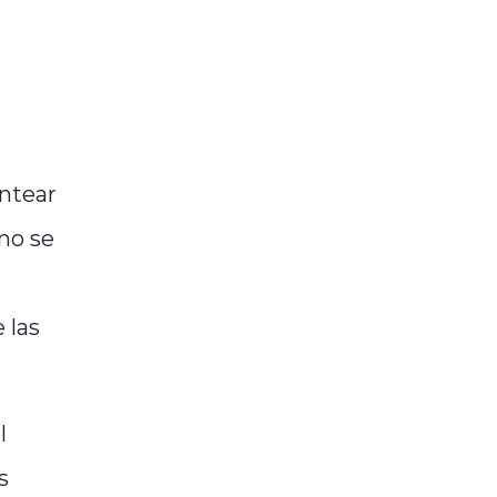
antear
no se
 las
l
s