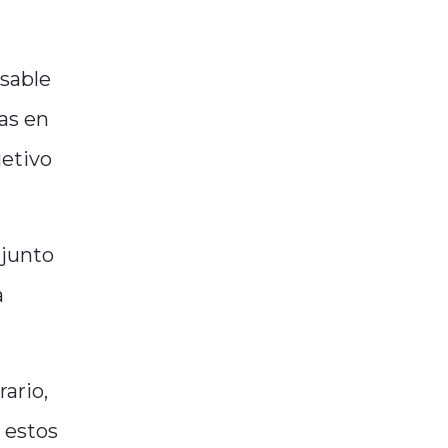
sable
as en
jetivo
njunto
a
ario,
 estos