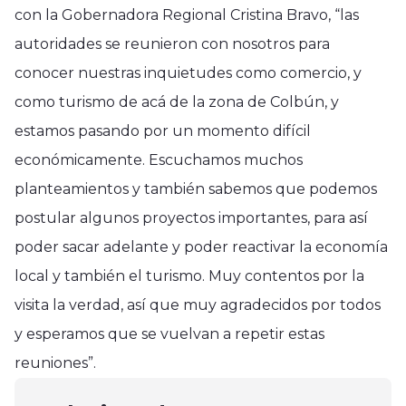
con la Gobernadora Regional Cristina Bravo, “las
autoridades se reunieron con nosotros para
conocer nuestras inquietudes como comercio, y
como turismo de acá de la zona de Colbún, y
estamos pasando por un momento difícil
económicamente. Escuchamos muchos
planteamientos y también sabemos que podemos
postular algunos proyectos importantes, para así
poder sacar adelante y poder reactivar la economía
local y también el turismo. Muy contentos por la
visita la verdad, así que muy agradecidos por todos
Región del Maule
y esperamos que se vuelvan a repetir estas
Operativos de Fiscalización
Región del Maule
reuniones”.
Garantizan un Turismo Seguro en
Región del Maule
Nuevos formalizados por
la Región del Maule durante